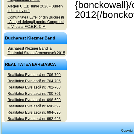
{bonckowall}/
Alegeri C.E.B. Iunie 2026 - Buletin
Informativ nr.1
2012{/boncko
Comunitatea Evreilor din București
- Alegeri delegați pentru Congresul
al V-lea al F.C.E.R.-C.M.
Bucharest Klezmer Band
Bucharest Klezmer Band la
Festivalul Strada Armenească 2015
REALITATEA EVREIASCA
Realitatea Evreiască nr. 706-709
Realitatea Evreiască nr. 704-705
Realitatea Evreiască nr. 702-703
Realitatea Evreiască nr. 700-701
Realitatea Evreiască nr. 698-699
Realitatea Evreiască nr. 696-697
Realitatea Evreiască nr. 694-695
Realitatea Evreiască nr. 692-693
Copyrigh