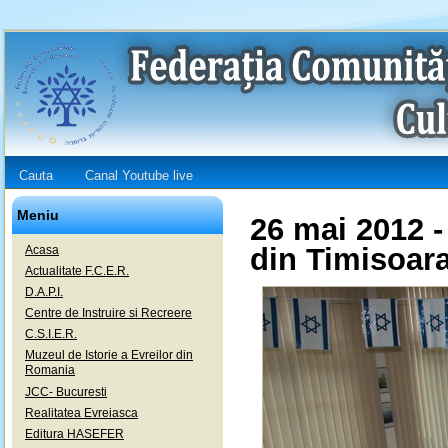
Cauta
Canal Youtube live
Meniu
26 mai 2012 -
din Timisoar
Acasa
Actualitate F.C.E.R.
D.A.P.I.
Centre de Instruire si Recreere
C.S.I.E.R.
Muzeul de Istorie a Evreilor din
Romania
JCC- Bucuresti
Realitatea Evreiasca
Editura HASEFER