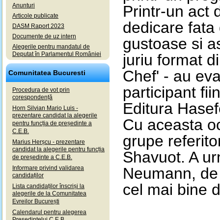
Anunturi
Printr-un act 
Articole publicate
dedicare fata 
DASM Raport 2023
Documente de uz intern
gustoase si a
Alegerile pentru mandatul de
Deputat în Parlamentul României
juriu format d
Chef' - au eva
Comunitatea Bucuresti
participant fi
Procedura de vot prin
corespondență
Editura Hasef
Horn Silvian Mario Luis -
prezentare candidat la alegerile
Cu aceasta oc
pentru funcția de președinte a
C.E.B.
grupe referito
Marius Herșcu - prezentare
candidat la alegerile pentru funcția
Shavuot. A ur
de președinte a C.E.B.
Informare privind validarea
Neumann, de J
candidaților
cel mai bine 
Lista candidaților înscriși la
alegerile de la Comunitatea
Evreilor București
Calendarul pentru alegerea
Președintelui C.E.B.