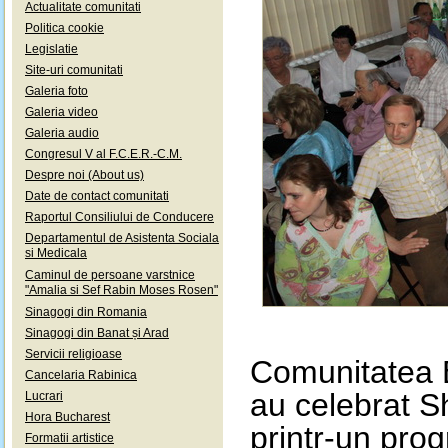
Actualitate comunitati
Politica cookie
Legislatie
Site-uri comunitati
Galeria foto
Galeria video
Galeria audio
Congresul V al F.C.E.R.-C.M.
Despre noi (About us)
Date de contact comunitati
Raportul Consiliului de Conducere
Departamentul de Asistenta Sociala
si Medicala
Caminul de persoane varstnice
"Amalia si Sef Rabin Moses Rosen"
Sinagogi din Romania
Sinagogi din Banat și Arad
Servicii religioase
Comunitatea E
Cancelaria Rabinica
au celebrat Sh
Lucrari
Hora Bucharest
printr-un prog
Formatii artistice