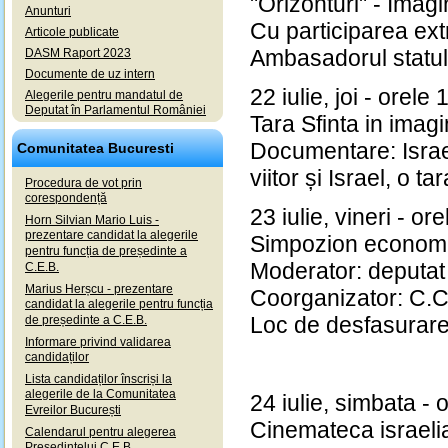
"Orizonturi" - Imag
Anunturi
Cu participarea ext
Articole publicate
Ambasadorul statul
DASM Raport 2023
Documente de uz intern
22 iulie, joi - orele
Alegerile pentru mandatul de
Deputat în Parlamentul României
Tara Sfinta in imagi
Documentare: Israel 
Comunitatea Bucuresti
viitor și Israel, o t
Procedura de vot prin
corespondență
23 iulie, vineri - or
Horn Silvian Mario Luis -
prezentare candidat la alegerile
Simpozion economic
pentru funcția de președinte a
Moderator: deputat
C.E.B.
Marius Herșcu - prezentare
Coorganizator: C.C.
candidat la alegerile pentru funcția
Loc de desfasurare: 
de președinte a C.E.B.
Informare privind validarea
candidaților
Lista candidaților înscriși la
alegerile de la Comunitatea
24 iulie, simbata - 
Evreilor București
Cinemateca israelian
Calendarul pentru alegerea
Președintelui C.E.B.