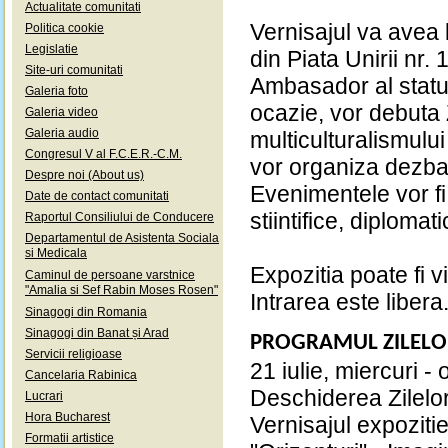
Actualitate comunitati
Vernisajul va avea l
Politica cookie
Legislatie
din Piata Unirii nr
Site-uri comunitati
Ambasador al statu
Galeria foto
ocazie, vor debuta Zi
Galeria video
Galeria audio
multiculturalismulu
Congresul V al F.C.E.R.-C.M.
vor organiza dezbate
Despre noi (About us)
Evenimentele vor fi 
Date de contact comunitati
stiintifice, diplomati
Raportul Consiliului de Conducere
Departamentul de Asistenta Sociala
si Medicala
Expozitia poate fi v
Caminul de persoane varstnice
"Amalia si Sef Rabin Moses Rosen"
Intrarea este libera
Sinagogi din Romania
Sinagogi din Banat și Arad
PROGRAMUL ZILELOR
Servicii religioase
21 iulie, miercuri -
Cancelaria Rabinica
Deschiderea Zilelor 
Lucrari
Hora Bucharest
Vernisajul expozitie
Formatii artistice