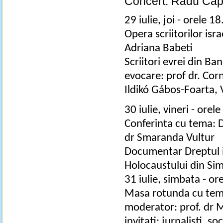
Concert: Radu Capta
29 iulie, joi - orele 1
Opera scriitorilor isr
Adriana Babeti
Scriitori evrei din B
evocare: prof dr. Co
Ildikó Gábos-Foarta, 
30 iulie, vineri - orel
Conferinta cu tema: D
dr Smaranda Vultur
Documentar Dreptul i
Holocaustului din Sim
31 iulie, simbata - or
Masa rotunda cu tema
moderator: prof. dr 
invitati: jurnalisti, so