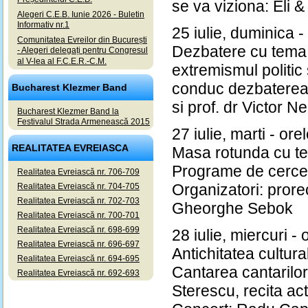
se va viziona: Eli &
Alegeri C.E.B. Iunie 2026 - Buletin
Informativ nr.1
25 iulie, duminica -
Comunitatea Evreilor din București
Dezbatere cu tema:
- Alegeri delegați pentru Congresul
al V-lea al F.C.E.R.-C.M.
extremismul politic 
conduc dezbaterea 
Bucharest Klezmer Band
si prof. dr Victor 
Bucharest Klezmer Band la
Festivalul Strada Armenească 2015
27 iulie, marti - ore
REALITATEA EVREIASCA
Masa rotunda cu te
Programe de cerceta
Realitatea Evreiască nr. 706-709
Organizatori: prore
Realitatea Evreiască nr. 704-705
Realitatea Evreiască nr. 702-703
Gheorghe Sebok
Realitatea Evreiască nr. 700-701
Realitatea Evreiască nr. 698-699
28 iulie, miercuri -
Realitatea Evreiască nr. 696-697
Antichitatea cultura
Realitatea Evreiască nr. 694-695
Cantarea cantarilo
Realitatea Evreiască nr. 692-693
Sterescu, recita ac