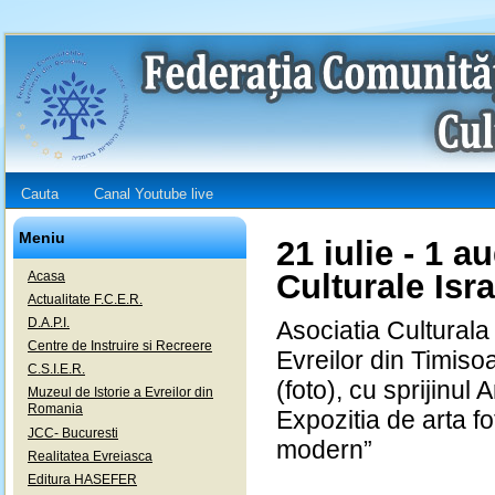
Cauta
Canal Youtube live
Meniu
21 iulie - 1 a
Culturale Isr
Acasa
Actualitate F.C.E.R.
D.A.P.I.
Asociatia Cultural
Centre de Instruire si Recreere
Evreilor din Timis
C.S.I.E.R.
(foto), cu sprijinu
Muzeul de Istorie a Evreilor din
Romania
Expozitia de arta fo
JCC- Bucuresti
modern”
Realitatea Evreiasca
Editura HASEFER