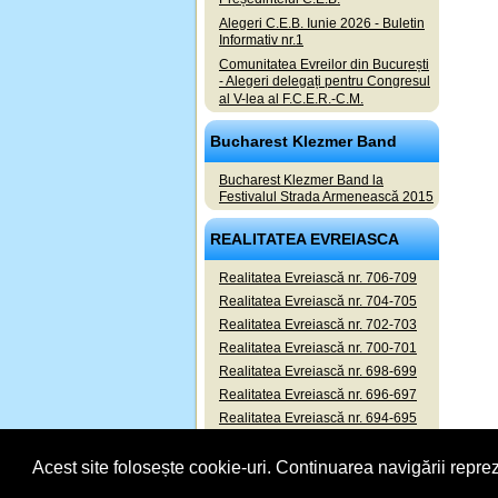
Alegeri C.E.B. Iunie 2026 - Buletin
Informativ nr.1
Comunitatea Evreilor din București
- Alegeri delegați pentru Congresul
al V-lea al F.C.E.R.-C.M.
Bucharest Klezmer Band
Bucharest Klezmer Band la
Festivalul Strada Armenească 2015
REALITATEA EVREIASCA
Realitatea Evreiască nr. 706-709
Realitatea Evreiască nr. 704-705
Realitatea Evreiască nr. 702-703
Realitatea Evreiască nr. 700-701
Realitatea Evreiască nr. 698-699
Realitatea Evreiască nr. 696-697
Realitatea Evreiască nr. 694-695
Realitatea Evreiască nr. 692-693
Acest site folosește cookie-uri. Continuarea navigării reprez