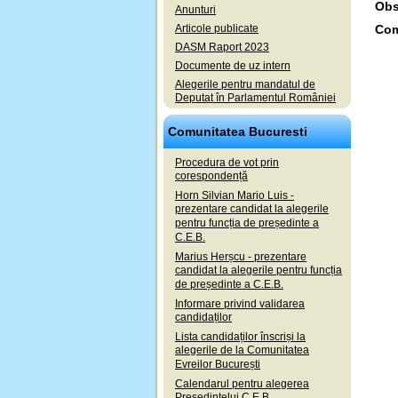
Obs
Anunturi
Articole publicate
Com
DASM Raport 2023
Documente de uz intern
Alegerile pentru mandatul de
Deputat în Parlamentul României
Comunitatea Bucuresti
Procedura de vot prin
corespondență
Horn Silvian Mario Luis -
prezentare candidat la alegerile
pentru funcția de președinte a
C.E.B.
Marius Herșcu - prezentare
candidat la alegerile pentru funcția
de președinte a C.E.B.
Informare privind validarea
candidaților
Lista candidaților înscriși la
alegerile de la Comunitatea
Evreilor București
Calendarul pentru alegerea
Președintelui C.E.B.