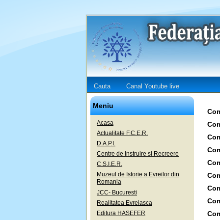
Cauta
Canal Youtube live
Meniu
Com
Acasa
Com
Actualitate F.C.E.R.
Com
D.A.P.I.
Com
Centre de Instruire si Recreere
Com
C.S.I.E.R.
Muzeul de Istorie a Evreilor din
Com
Romania
Com
JCC- Bucuresti
Com
Realitatea Evreiasca
Editura HASEFER
Com