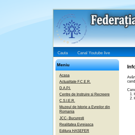
Cauta
Canal Youtube live
Meniu
Inf
Acasa
Avân
cand
Actualitate F.C.E.R.
D.A.P.I.
Candi
1. H
Centre de Instruire si Recreere
2. H
C.S.I.E.R.
Muzeul de Istorie a Evreilor din
Romania
JCC- Bucuresti
Realitatea Evreiasca
Editura HASEFER