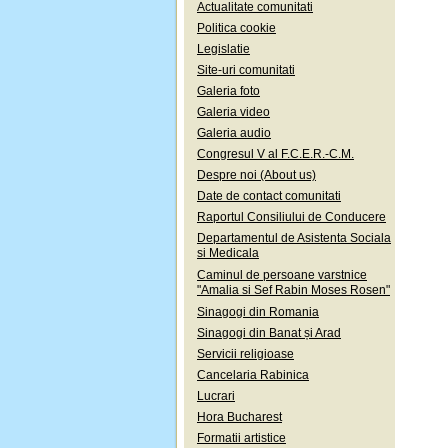
Actualitate comunitati
Politica cookie
Legislatie
Site-uri comunitati
Galeria foto
Galeria video
Galeria audio
Congresul V al F.C.E.R.-C.M.
Despre noi (About us)
Date de contact comunitati
Raportul Consiliului de Conducere
Departamentul de Asistenta Sociala
si Medicala
Caminul de persoane varstnice
"Amalia si Sef Rabin Moses Rosen"
Sinagogi din Romania
Sinagogi din Banat și Arad
Servicii religioase
Cancelaria Rabinica
Lucrari
Hora Bucharest
Formatii artistice