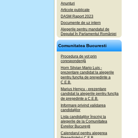
Anunturi
Articole publicate
DASM Raport 2023
Documente de uz intern
Alegerile pentru mandatul de
Deputat în Parlamentul României
Comunitatea Bucuresti
Procedura de vot prin
corespondență
Horn Silvian Mario Luis -
prezentare candidat la alegerile
pentru funcția de președinte a
C.E.B.
Marius Herșcu - prezentare
candidat la alegerile pentru funcția
de președinte a C.E.B.
Informare privind validarea
candidaților
Lista candidaților înscriși la
alegerile de la Comunitatea
Evreilor București
Calendarul pentru alegerea
Președintelui C.E.B.