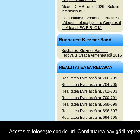
Alegeri C.E.B. Iunie 2026 - Buletin
Informativ nr.1
Comunitatea Evreilor din București
- Alegeri delegați pentru Congresul
al V-lea al F.C.E.R.-C.M.
Bucharest Klezmer Band
Bucharest Klezmer Band la
Festivalul Strada Armenească 2015
REALITATEA EVREIASCA
Realitatea Evreiască nr. 706-709
Realitatea Evreiască nr. 704-705
Realitatea Evreiască nr. 702-703
Realitatea Evreiască nr. 700-701
Realitatea Evreiască nr. 698-699
Realitatea Evreiască nr. 696-697
Realitatea Evreiască nr. 694-695
Realitatea Evreiască nr. 692-693
Acest site folosește cookie-uri. Continuarea navigării reprez