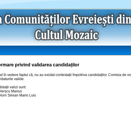
ormare privind validarea candidaților
d în vedere faptul că, nu au existat contestații împotriva candidaților, Comisia de o
idaturile valide.
dații valizi sunt:
erșcu Marius
orn Silvian Mario Luis