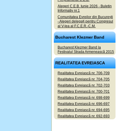
Alegeri C.E.B. Iunie 2026 - Buletin
Informativ nr.1
Comunitatea Evreilor din București
- Alegeri delegați pentru Congresul
al V-lea al F.C.E.R.-C.M.
Bucharest Klezmer Band
Bucharest Klezmer Band la
Festivalul Strada Armenească 2015
REALITATEA EVREIASCA
Realitatea Evreiască nr. 706-709
Realitatea Evreiască nr. 704-705
Realitatea Evreiască nr. 702-703
Realitatea Evreiască nr. 700-701
Realitatea Evreiască nr. 698-699
Realitatea Evreiască nr. 696-697
Realitatea Evreiască nr. 694-695
Realitatea Evreiască nr. 692-693