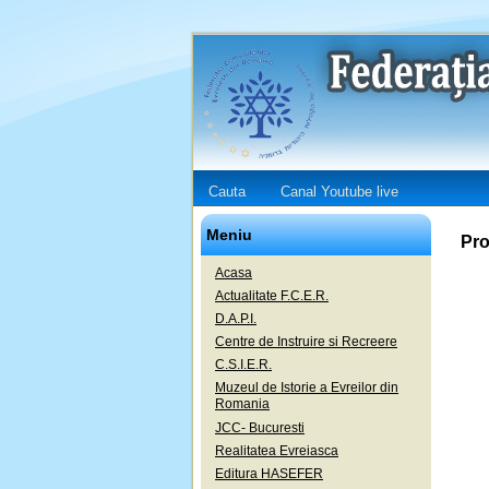
Cauta
Canal Youtube live
Meniu
Pro
Acasa
Actualitate F.C.E.R.
D.A.P.I.
Centre de Instruire si Recreere
C.S.I.E.R.
Muzeul de Istorie a Evreilor din
Romania
JCC- Bucuresti
Realitatea Evreiasca
Editura HASEFER