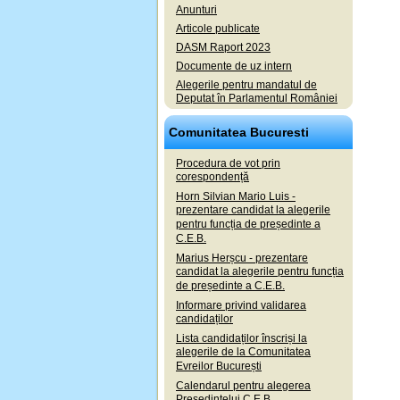
Anunturi
Articole publicate
DASM Raport 2023
Documente de uz intern
Alegerile pentru mandatul de
Deputat în Parlamentul României
Comunitatea Bucuresti
Procedura de vot prin
corespondență
Horn Silvian Mario Luis -
prezentare candidat la alegerile
pentru funcția de președinte a
C.E.B.
Marius Herșcu - prezentare
candidat la alegerile pentru funcția
de președinte a C.E.B.
Informare privind validarea
candidaților
Lista candidaților înscriși la
alegerile de la Comunitatea
Evreilor București
Calendarul pentru alegerea
Președintelui C.E.B.