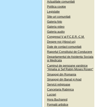
Actualitate comunitati
Politica cookie
Legislatie
Site-uri comunitati
Galeria foto
Galeria video
Galeria audio
Congresul V al F.C.E.R.-C.M.
Despre noi (About us)
Date de contact comunitati
Raportul Consiliului de Conducere
Departamentul de Asistenta Sociala
si Medicala
Caminul de persoane varstnice
"Amalia si Sef Rabin Moses Rosen"
Sinagogi din Romania
Sinagogi din Banat și Arad
Servicii religioase
Cancelaria Rabinica
Lucrari
Hora Bucharest
Formatii artistice