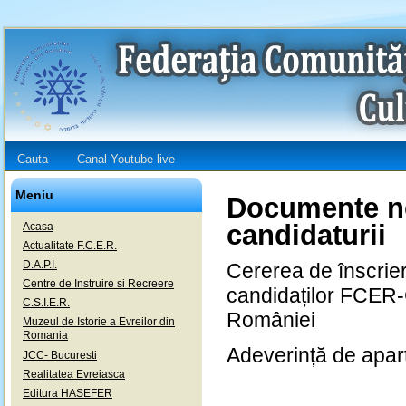
Cauta
Canal Youtube live
Meniu
Documente ne
candidaturii
Acasa
Actualitate F.C.E.R.
D.A.P.I.
Cererea de înscrier
Centre de Instruire si Recreere
candidaților FCER-
C.S.I.E.R.
României
Muzeul de Istorie a Evreilor din
Romania
Adeverință de apar
JCC- Bucuresti
Realitatea Evreiasca
Editura HASEFER