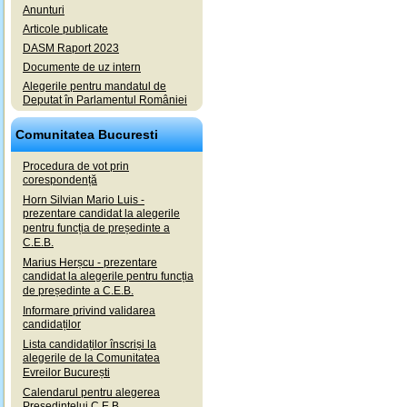
Anunturi
Articole publicate
DASM Raport 2023
Documente de uz intern
Alegerile pentru mandatul de
Deputat în Parlamentul României
Comunitatea Bucuresti
Procedura de vot prin
corespondență
Horn Silvian Mario Luis -
prezentare candidat la alegerile
pentru funcția de președinte a
C.E.B.
Marius Herșcu - prezentare
candidat la alegerile pentru funcția
de președinte a C.E.B.
Informare privind validarea
candidaților
Lista candidaților înscriși la
alegerile de la Comunitatea
Evreilor București
Calendarul pentru alegerea
Președintelui C.E.B.