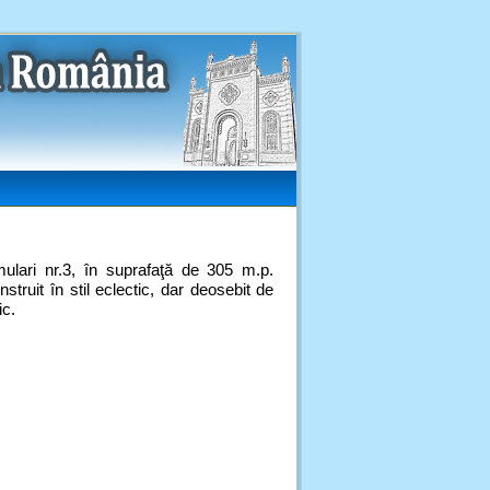
mulari nr.3, în suprafaţă de 305 m.p.
struit în stil eclectic, dar deosebit de
ic.