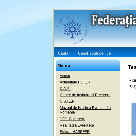
Cauta
Canal Youtube live
Meniu
Tem
Acasa
Rid
Actualitate F.C.E.R.
reu
D.A.P.I.
Centre de Instruire si Recreere
C.S.I.E.R.
Muzeul de Istorie a Evreilor din
Romania
JCC- Bucuresti
Realitatea Evreiasca
Editura HASEFER