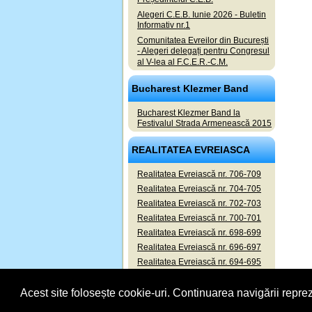
Alegeri C.E.B. Iunie 2026 - Buletin
Informativ nr.1
Comunitatea Evreilor din București
- Alegeri delegați pentru Congresul
al V-lea al F.C.E.R.-C.M.
Bucharest Klezmer Band
Bucharest Klezmer Band la
Festivalul Strada Armenească 2015
REALITATEA EVREIASCA
Realitatea Evreiască nr. 706-709
Realitatea Evreiască nr. 704-705
Realitatea Evreiască nr. 702-703
Realitatea Evreiască nr. 700-701
Realitatea Evreiască nr. 698-699
Realitatea Evreiască nr. 696-697
Realitatea Evreiască nr. 694-695
Realitatea Evreiască nr. 692-693
Acest site folosește cookie-uri. Continuarea navigării reprez