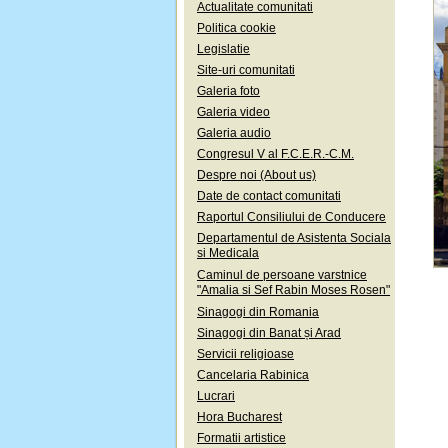
Actualitate comunitati
Politica cookie
Legislatie
Site-uri comunitati
Galeria foto
Galeria video
Galeria audio
Congresul V al F.C.E.R.-C.M.
Despre noi (About us)
Date de contact comunitati
Raportul Consiliului de Conducere
Departamentul de Asistenta Sociala
si Medicala
Caminul de persoane varstnice
"Amalia si Sef Rabin Moses Rosen"
Sinagogi din Romania
Sinagogi din Banat și Arad
Servicii religioase
Cancelaria Rabinica
Lucrari
Hora Bucharest
Formatii artistice