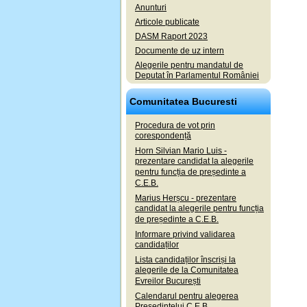
Anunturi
Articole publicate
DASM Raport 2023
Documente de uz intern
Alegerile pentru mandatul de
Deputat în Parlamentul României
Comunitatea Bucuresti
Procedura de vot prin
corespondență
Horn Silvian Mario Luis -
prezentare candidat la alegerile
pentru funcția de președinte a
C.E.B.
Marius Herșcu - prezentare
candidat la alegerile pentru funcția
de președinte a C.E.B.
Informare privind validarea
candidaților
Lista candidaților înscriși la
alegerile de la Comunitatea
Evreilor București
Calendarul pentru alegerea
Președintelui C.E.B.