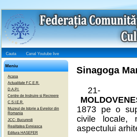
Cauta
Canal Youtube live
Meniu
Sinagoga Ma
Acasa
Actualitate F.C.E.R.
21-
D.A.P.I.
Centre de Instruire si Recreere
MOLDOVENE
C.S.I.E.R.
1873 pe o supr
Muzeul de Istorie a Evreilor din
Romania
civile locale
JCC- Bucuresti
aspectului arhit
Realitatea Evreiasca
Editura HASEFER