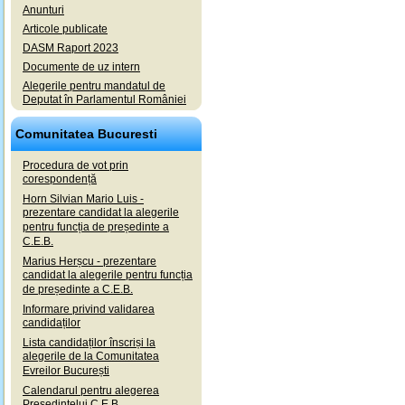
Anunturi
Articole publicate
DASM Raport 2023
Documente de uz intern
Alegerile pentru mandatul de
Deputat în Parlamentul României
Comunitatea Bucuresti
Procedura de vot prin
corespondență
Horn Silvian Mario Luis -
prezentare candidat la alegerile
pentru funcția de președinte a
C.E.B.
Marius Herșcu - prezentare
candidat la alegerile pentru funcția
de președinte a C.E.B.
Informare privind validarea
candidaților
Lista candidaților înscriși la
alegerile de la Comunitatea
Evreilor București
Calendarul pentru alegerea
Președintelui C.E.B.