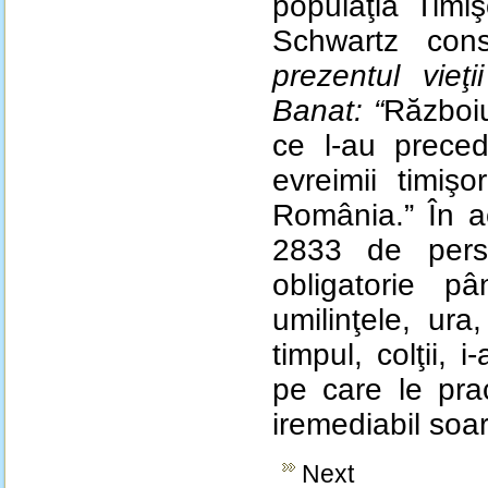
populaţia Timiş
Schwartz co
prezentul vieţ
Banat: “
Războiu
ce l-au preced
evreimii timişo
România.” În a
2833 de pers
obligatorie 
umilinţele, ura
timpul, colţii,
pe care le prac
iremediabil soa
Next