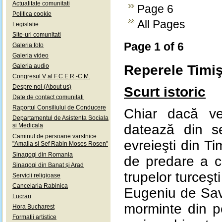
Actualitate comunitati
Page 6
Politica cookie
All Pages
Legislatie
Site-uri comunitati
Page 1 of 6
Galeria foto
Galeria video
Galeria audio
Reperele Timiş
Congresul V al F.C.E.R.-C.M.
Despre noi (About us)
Scurt istoric
Date de contact comunitati
Raportul Consiliului de Conducere
Chiar dacă ves
Departamentul de Asistenta Sociala
si Medicala
datează din sec
Caminul de persoane varstnice
evreieşti din T
"Amalia si Sef Rabin Moses Rosen"
Sinagogi din Romania
de predare a c
Sinagogi din Banat și Arad
trupelor turceşt
Servicii religioase
Cancelaria Rabinica
Eugeniu de Savoi
Lucrari
morminte din pe
Hora Bucharest
Formatii artistice