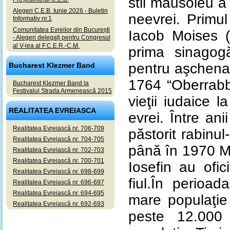
stil mausoleu a 
Alegeri C.E.B. Iunie 2026 - Buletin
neevrei.
Primul
Informativ nr.1
Comunitatea Evreilor din București
Iacob Moises (
- Alegeri delegați pentru Congresul
al V-lea al F.C.E.R.-C.M.
prima sinagogă
pentru aşchenaz
Bucharest Klezmer Band
1764 “Oberrabbin
Bucharest Klezmer Band la
Festivalul Strada Armenească 2015
vieţii iudaice
REALITATEA EVREIASCA
evrei.
Între an
Realitatea Evreiască nr. 706-709
păstorit rabinul
Realitatea Evreiască nr. 704-705
până în 1970 Ma
Realitatea Evreiască nr. 702-703
Realitatea Evreiască nr. 700-701
Iosefin au ofic
Realitatea Evreiască nr. 698-699
fiul.
În perioada
Realitatea Evreiască nr. 696-697
Realitatea Evreiască nr. 694-695
mare populaţi
Realitatea Evreiască nr. 692-693
peste 12.000