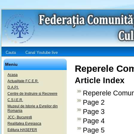
Cauta
Canal Youtube live
Meniu
Reperele Com
Acasa
Article Index
Actualitate F.C.E.R.
D.A.P.I.
Reperele Comunit
Centre de Instruire si Recreere
C.S.I.E.R.
Page 2
Muzeul de Istorie a Evreilor din
Page 3
Romania
JCC- Bucuresti
Page 4
Realitatea Evreiasca
Page 5
Editura HASEFER