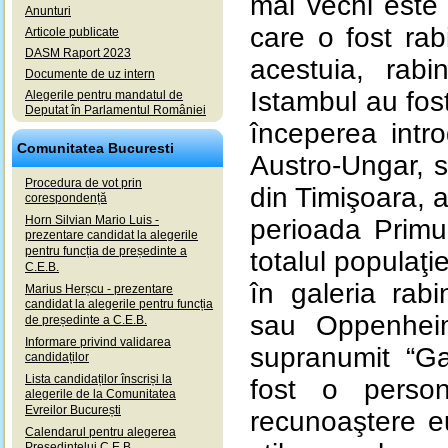
mai vechi este 
Anunturi
care o fost rab
Articole publicate
DASM Raport 2023
acestuia, rabi
Documente de uz intern
Istambul au fos
Alegerile pentru mandatul de
Deputat în Parlamentul României
începerea intro
Comunitatea Bucuresti
Austro-Ungar, s
Procedura de vot prin
din Timişoara, 
corespondență
Horn Silvian Mario Luis -
perioada Primu
prezentare candidat la alegerile
pentru funcția de președinte a
totalul populaţie
C.E.B.
în galeria rab
Marius Herșcu - prezentare
candidat la alegerile pentru funcția
sau Oppenheim
de președinte a C.E.B.
Informare privind validarea
supranumit “G
candidaților
Lista candidaților înscriși la
fost o person
alegerile de la Comunitatea
Evreilor București
recunoaştere e
Calendarul pentru alegerea
Președintelui C.E.B.