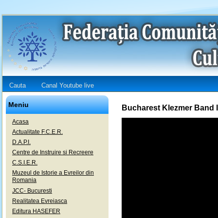
Cauta
Canal Youtube live
Meniu
Bucharest Klezmer Band l
Acasa
Actualitate F.C.E.R.
D.A.P.I.
Centre de Instruire si Recreere
C.S.I.E.R.
Muzeul de Istorie a Evreilor din
Romania
JCC- Bucuresti
Realitatea Evreiasca
Editura HASEFER