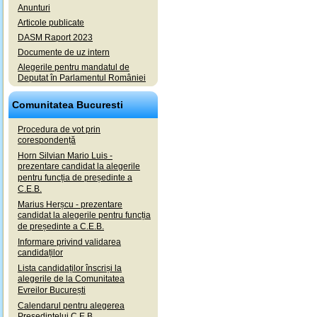
Anunturi
Articole publicate
DASM Raport 2023
Documente de uz intern
Alegerile pentru mandatul de
Deputat în Parlamentul României
Comunitatea Bucuresti
Procedura de vot prin
corespondență
Horn Silvian Mario Luis -
prezentare candidat la alegerile
pentru funcția de președinte a
C.E.B.
Marius Herșcu - prezentare
candidat la alegerile pentru funcția
de președinte a C.E.B.
Informare privind validarea
candidaților
Lista candidaților înscriși la
alegerile de la Comunitatea
Evreilor București
Calendarul pentru alegerea
Președintelui C.E.B.