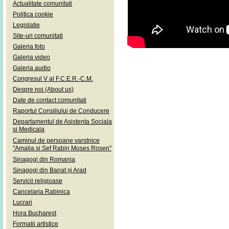
Actualitate comunitati
Politica cookie
Legislatie
Site-uri comunitati
Galeria foto
Galeria video
Galeria audio
Congresul V al F.C.E.R.-C.M.
Despre noi (About us)
Date de contact comunitati
Raportul Consiliului de Conducere
Departamentul de Asistenta Sociala
si Medicala
Caminul de persoane varstnice
"Amalia si Sef Rabin Moses Rosen"
Sinagogi din Romania
Sinagogi din Banat și Arad
Servicii religioase
Cancelaria Rabinica
Lucrari
Hora Bucharest
Formatii artistice