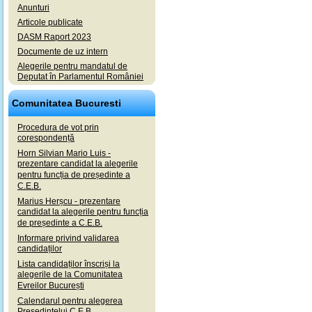
Anunturi
Articole publicate
DASM Raport 2023
Documente de uz intern
Alegerile pentru mandatul de
Deputat în Parlamentul României
Comunitatea Bucuresti
Procedura de vot prin
corespondență
Horn Silvian Mario Luis -
prezentare candidat la alegerile
pentru funcția de președinte a
C.E.B.
Marius Herșcu - prezentare
candidat la alegerile pentru funcția
de președinte a C.E.B.
Informare privind validarea
candidaților
Lista candidaților înscriși la
alegerile de la Comunitatea
Evreilor București
Calendarul pentru alegerea
Președintelui C.E.B.