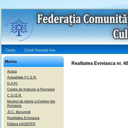
Cauta
Canal Youtube live
Meniu
Realitatea Evreiasca nr. 4
Acasa
Actualitate F.C.E.R.
D.A.P.I.
Centre de Instruire si Recreere
C.S.I.E.R.
Muzeul de Istorie a Evreilor din
Romania
JCC- Bucuresti
Realitatea Evreiasca
Editura HASEFER