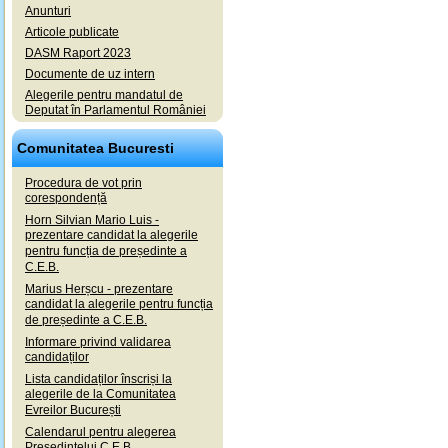
Anunturi
Articole publicate
DASM Raport 2023
Documente de uz intern
Alegerile pentru mandatul de
Deputat în Parlamentul României
Comunitatea Bucuresti
Procedura de vot prin
corespondență
Horn Silvian Mario Luis -
prezentare candidat la alegerile
pentru funcția de președinte a
C.E.B.
Marius Herșcu - prezentare
candidat la alegerile pentru funcția
de președinte a C.E.B.
Informare privind validarea
candidaților
Lista candidaților înscriși la
alegerile de la Comunitatea
Evreilor București
Calendarul pentru alegerea
Președintelui C.E.B.