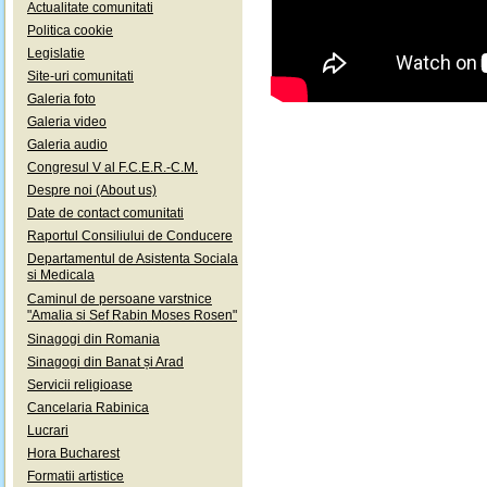
Actualitate comunitati
Politica cookie
Legislatie
Site-uri comunitati
Galeria foto
Galeria video
Galeria audio
Congresul V al F.C.E.R.-C.M.
Despre noi (About us)
Date de contact comunitati
Raportul Consiliului de Conducere
Departamentul de Asistenta Sociala
si Medicala
Caminul de persoane varstnice
"Amalia si Sef Rabin Moses Rosen"
Sinagogi din Romania
Sinagogi din Banat și Arad
Servicii religioase
Cancelaria Rabinica
Lucrari
Hora Bucharest
Formatii artistice