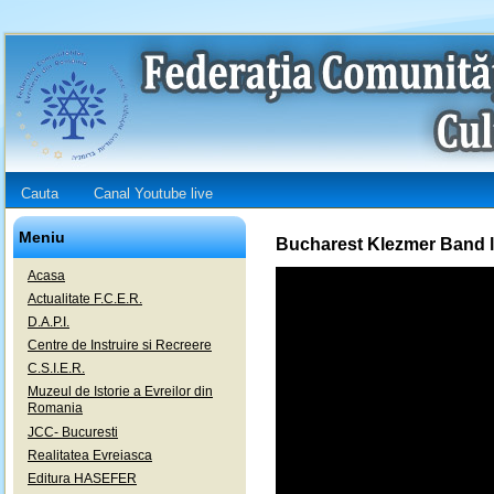
Cauta
Canal Youtube live
Meniu
Bucharest Klezmer Band l
Acasa
Actualitate F.C.E.R.
D.A.P.I.
Centre de Instruire si Recreere
C.S.I.E.R.
Muzeul de Istorie a Evreilor din
Romania
JCC- Bucuresti
Realitatea Evreiasca
Editura HASEFER