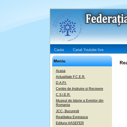
Cauta
Canal Youtube live
Meniu
Rea
Acasa
Actualitate F.C.E.R.
D.A.P.I.
Centre de Instruire si Recreere
C.S.I.E.R.
Muzeul de Istorie a Evreilor din
Romania
JCC- Bucuresti
Realitatea Evreiasca
Editura HASEFER