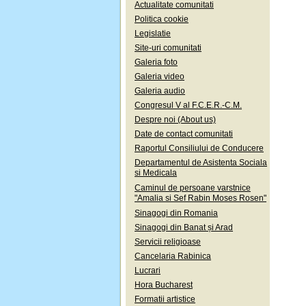
Actualitate comunitati
Politica cookie
Legislatie
Site-uri comunitati
Galeria foto
Galeria video
Galeria audio
Congresul V al F.C.E.R.-C.M.
Despre noi (About us)
Date de contact comunitati
Raportul Consiliului de Conducere
Departamentul de Asistenta Sociala
si Medicala
Caminul de persoane varstnice
"Amalia si Sef Rabin Moses Rosen"
Sinagogi din Romania
Sinagogi din Banat și Arad
Servicii religioase
Cancelaria Rabinica
Lucrari
Hora Bucharest
Formatii artistice