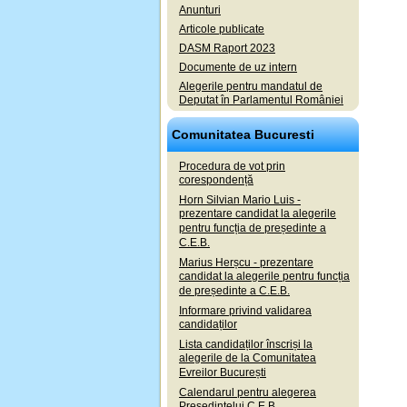
Anunturi
Articole publicate
DASM Raport 2023
Documente de uz intern
Alegerile pentru mandatul de
Deputat în Parlamentul României
Comunitatea Bucuresti
Procedura de vot prin
corespondență
Horn Silvian Mario Luis -
prezentare candidat la alegerile
pentru funcția de președinte a
C.E.B.
Marius Herșcu - prezentare
candidat la alegerile pentru funcția
de președinte a C.E.B.
Informare privind validarea
candidaților
Lista candidaților înscriși la
alegerile de la Comunitatea
Evreilor București
Calendarul pentru alegerea
Președintelui C.E.B.