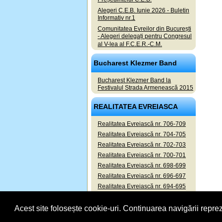
Alegeri C.E.B. Iunie 2026 - Buletin
Informativ nr.1
Comunitatea Evreilor din București
- Alegeri delegați pentru Congresul
al V-lea al F.C.E.R.-C.M.
Bucharest Klezmer Band
Bucharest Klezmer Band la
Festivalul Strada Armenească 2015
REALITATEA EVREIASCA
Realitatea Evreiască nr. 706-709
Realitatea Evreiască nr. 704-705
Realitatea Evreiască nr. 702-703
Realitatea Evreiască nr. 700-701
Realitatea Evreiască nr. 698-699
Realitatea Evreiască nr. 696-697
Realitatea Evreiască nr. 694-695
Realitatea Evreiască nr. 692-693
Acest site folosește cookie-uri. Continuarea navigării reprez