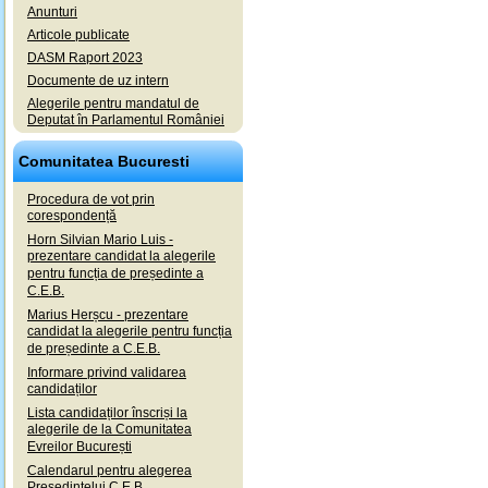
Anunturi
Articole publicate
DASM Raport 2023
Documente de uz intern
Alegerile pentru mandatul de
Deputat în Parlamentul României
Comunitatea Bucuresti
Procedura de vot prin
corespondență
Horn Silvian Mario Luis -
prezentare candidat la alegerile
pentru funcția de președinte a
C.E.B.
Marius Herșcu - prezentare
candidat la alegerile pentru funcția
de președinte a C.E.B.
Informare privind validarea
candidaților
Lista candidaților înscriși la
alegerile de la Comunitatea
Evreilor București
Calendarul pentru alegerea
Președintelui C.E.B.