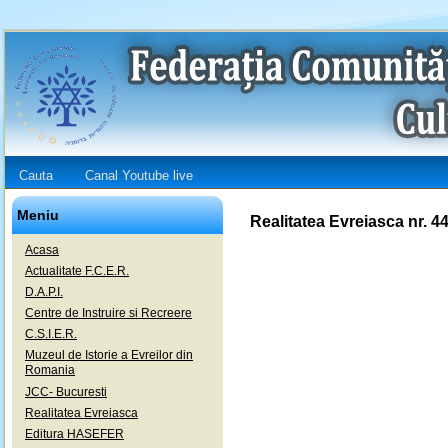
Cauta
Canal Youtube live
Meniu
Realitatea Evreiasca nr. 4
Acasa
Actualitate F.C.E.R.
D.A.P.I.
Centre de Instruire si Recreere
C.S.I.E.R.
Muzeul de Istorie a Evreilor din
Romania
JCC- Bucuresti
Realitatea Evreiasca
Editura HASEFER