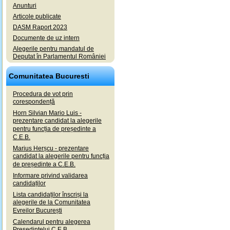
Anunturi
Articole publicate
DASM Raport 2023
Documente de uz intern
Alegerile pentru mandatul de
Deputat în Parlamentul României
Comunitatea Bucuresti
Procedura de vot prin
corespondență
Horn Silvian Mario Luis -
prezentare candidat la alegerile
pentru funcția de președinte a
C.E.B.
Marius Herșcu - prezentare
candidat la alegerile pentru funcția
de președinte a C.E.B.
Informare privind validarea
candidaților
Lista candidaților înscriși la
alegerile de la Comunitatea
Evreilor București
Calendarul pentru alegerea
Președintelui C.E.B.