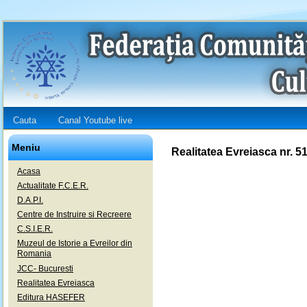
Cauta
Canal Youtube live
Meniu
Realitatea Evreiasca nr. 5
Acasa
Actualitate F.C.E.R.
D.A.P.I.
Centre de Instruire si Recreere
C.S.I.E.R.
Muzeul de Istorie a Evreilor din
Romania
JCC- Bucuresti
Realitatea Evreiasca
Editura HASEFER