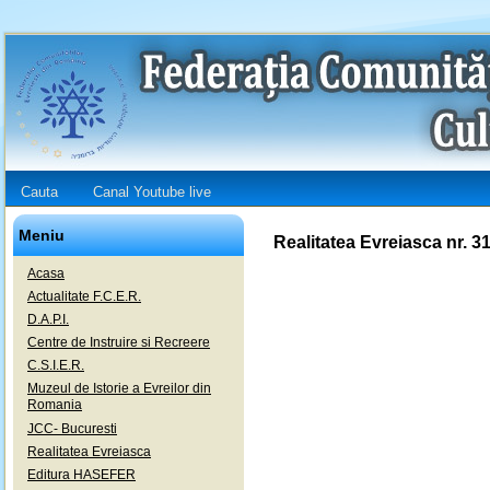
Cauta
Canal Youtube live
Meniu
Realitatea Evreiasca nr. 3
Acasa
Actualitate F.C.E.R.
D.A.P.I.
Centre de Instruire si Recreere
C.S.I.E.R.
Muzeul de Istorie a Evreilor din
Romania
JCC- Bucuresti
Realitatea Evreiasca
Editura HASEFER