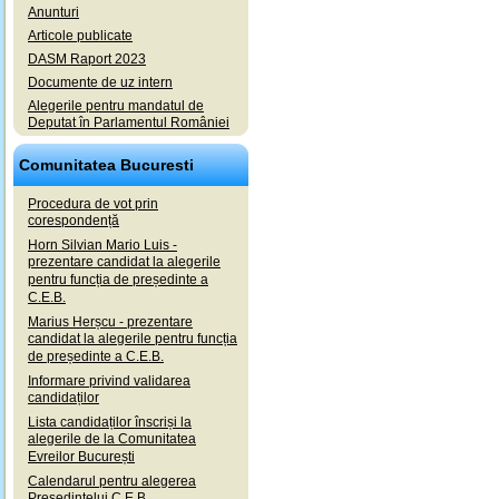
Anunturi
Articole publicate
DASM Raport 2023
Documente de uz intern
Alegerile pentru mandatul de
Deputat în Parlamentul României
Comunitatea Bucuresti
Procedura de vot prin
corespondență
Horn Silvian Mario Luis -
prezentare candidat la alegerile
pentru funcția de președinte a
C.E.B.
Marius Herșcu - prezentare
candidat la alegerile pentru funcția
de președinte a C.E.B.
Informare privind validarea
candidaților
Lista candidaților înscriși la
alegerile de la Comunitatea
Evreilor București
Calendarul pentru alegerea
Președintelui C.E.B.