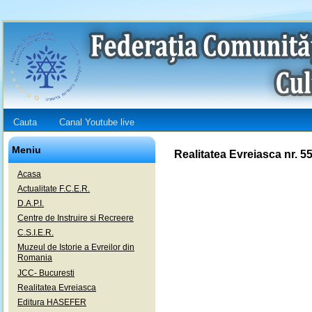
Cauta
Canal Youtube live
Meniu
Realitatea Evreiasca nr. 5
Acasa
Actualitate F.C.E.R.
D.A.P.I.
Centre de Instruire si Recreere
C.S.I.E.R.
Muzeul de Istorie a Evreilor din
Romania
JCC- Bucuresti
Realitatea Evreiasca
Editura HASEFER