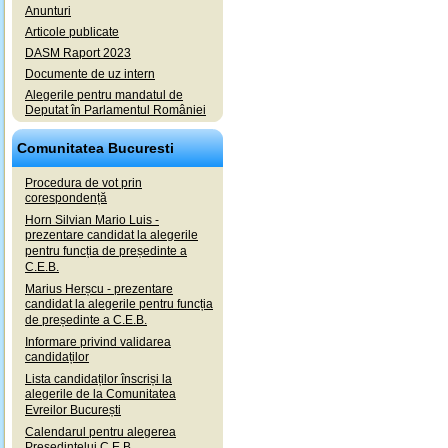
Anunturi
Articole publicate
DASM Raport 2023
Documente de uz intern
Alegerile pentru mandatul de
Deputat în Parlamentul României
Comunitatea Bucuresti
Procedura de vot prin
corespondență
Horn Silvian Mario Luis -
prezentare candidat la alegerile
pentru funcția de președinte a
C.E.B.
Marius Herșcu - prezentare
candidat la alegerile pentru funcția
de președinte a C.E.B.
Informare privind validarea
candidaților
Lista candidaților înscriși la
alegerile de la Comunitatea
Evreilor București
Calendarul pentru alegerea
Președintelui C.E.B.