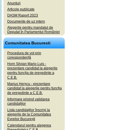
Anunturi
Articole publicate
DASM Raport 2023
Documente de uz intern
Alegerile pentru mandatul de
Deputat în Parlamentul României
Comunitatea Bucuresti
Procedura de vot prin
corespondență
Horn Silvian Mario Luis -
prezentare candidat la alegerile
pentru funcția de președinte a
C.E.B.
Marius Herșcu - prezentare
candidat la alegerile pentru funcția
de președinte a C.E.B.
Informare privind validarea
candidaților
Lista candidaților înscriși la
alegerile de la Comunitatea
Evreilor București
Calendarul pentru alegerea
Președintelui C.E.B.