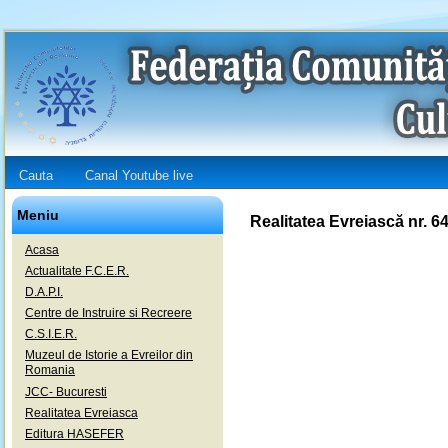
Cauta
Canal Youtube live
Meniu
Realitatea Evreiască nr. 6
Acasa
Actualitate F.C.E.R.
D.A.P.I.
Centre de Instruire si Recreere
C.S.I.E.R.
Muzeul de Istorie a Evreilor din
Romania
JCC- Bucuresti
Realitatea Evreiasca
Editura HASEFER