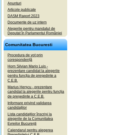
Anunturi
Articole publicate
DASM Raport 2023
Documente de uz intern
Alegerile pentru mandatul de
Deputat în Parlamentul României
Comunitatea Bucuresti
Procedura de vot prin
corespondență
Horn Silvian Mario Luis -
prezentare candidat la alegerile
pentru funcția de președinte a
C.E.B.
Marius Herșcu - prezentare
candidat la alegerile pentru funcția
de președinte a C.E.B.
Informare privind validarea
candidaților
Lista candidaților înscriși la
alegerile de la Comunitatea
Evreilor București
Calendarul pentru alegerea
Președintelui C.E.B.