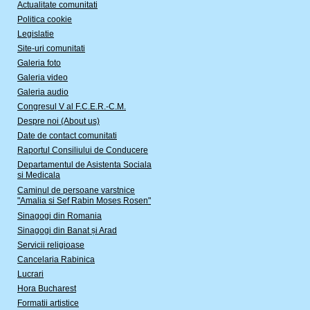
Actualitate comunitati
Politica cookie
Legislatie
Site-uri comunitati
Galeria foto
Galeria video
Galeria audio
Congresul V al F.C.E.R.-C.M.
Despre noi (About us)
Date de contact comunitati
Raportul Consiliului de Conducere
Departamentul de Asistenta Sociala
si Medicala
Caminul de persoane varstnice
"Amalia si Sef Rabin Moses Rosen"
Sinagogi din Romania
Sinagogi din Banat și Arad
Servicii religioase
Cancelaria Rabinica
Lucrari
Hora Bucharest
Formatii artistice