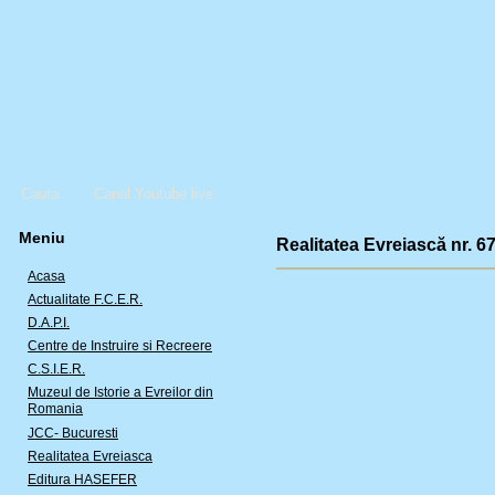
Cauta
Canal Youtube live
Meniu
Realitatea Evreiască nr. 6
Acasa
Actualitate F.C.E.R.
D.A.P.I.
Centre de Instruire si Recreere
C.S.I.E.R.
Muzeul de Istorie a Evreilor din
Romania
JCC- Bucuresti
Realitatea Evreiasca
Editura HASEFER