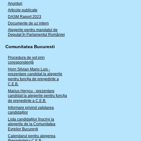
Anunturi
Articole publicate
DASM Raport 2023
Documente de uz intern
Alegerile pentru mandatul de
Deputat în Parlamentul României
Comunitatea Bucuresti
Procedura de vot prin
corespondență
Horn Silvian Mario Luis -
prezentare candidat la alegerile
pentru funcția de președinte a
C.E.B.
Marius Herșcu - prezentare
candidat la alegerile pentru funcția
de președinte a C.E.B.
Informare privind validarea
candidaților
Lista candidaților înscriși la
alegerile de la Comunitatea
Evreilor București
Calendarul pentru alegerea
Președintelui C.E.B.