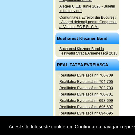
Alegeri C.E.B. Iunie 2026 - Buletin
Informativ nr.1
Comunitatea Evreilor din București
- Alegeri delegați pentru Congresul
al V-lea al F.C.E.R.-C.M.
Bucharest Klezmer Band
Bucharest Klezmer Band la
Festivalul Strada Armenească 2015
REALITATEA EVREIASCA
Realitatea Evreiască nr. 706-709
Realitatea Evreiască nr. 704-705
Realitatea Evreiască nr. 702-703
Realitatea Evreiască nr. 700-701
Realitatea Evreiască nr. 698-699
Realitatea Evreiască nr. 696-697
Realitatea Evreiască nr. 694-695
Realitatea Evreiască nr. 692-693
Acest site folosește cookie-uri. Continuarea navigării reprez