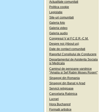
Actualitate comunitati
Politica cookie
Legislatie
Site-uri comunitati
Galeria foto
Galeria video
Galeria audio
Congresul V al F.C.E.R.-C.M.
Despre noi (About us)
Date de contact comunitati
Raportul Consiliului de Conducere
Departamentul de Asistenta Sociala
si Medicala
Caminul de persoane varstnice
"Amalia si Sef Rabin Moses Rosen"
Sinagogi din Romania
Sinagogi din Banat și Arad
Servicii religioase
Cancelaria Rabinica
Lucrari
Hora Bucharest
Formatii artistice