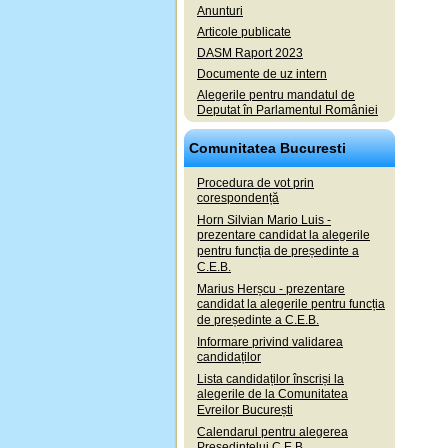
Anunturi
Articole publicate
DASM Raport 2023
Documente de uz intern
Alegerile pentru mandatul de
Deputat în Parlamentul României
Comunitatea Bucuresti
Procedura de vot prin
corespondență
Horn Silvian Mario Luis -
prezentare candidat la alegerile
pentru funcția de președinte a
C.E.B.
Marius Herșcu - prezentare
candidat la alegerile pentru funcția
de președinte a C.E.B.
Informare privind validarea
candidaților
Lista candidaților înscriși la
alegerile de la Comunitatea
Evreilor București
Calendarul pentru alegerea
Președintelui C.E.B.