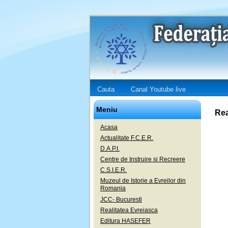
Cauta
Canal Youtube live
Meniu
Rea
Acasa
Actualitate F.C.E.R.
D.A.P.I.
Centre de Instruire si Recreere
C.S.I.E.R.
Muzeul de Istorie a Evreilor din
Romania
JCC- Bucuresti
Realitatea Evreiasca
Editura HASEFER