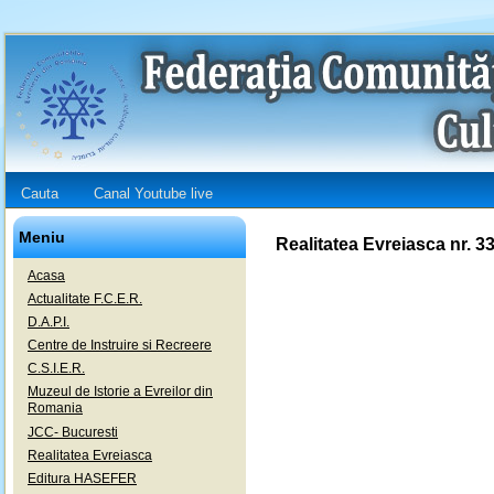
Cauta
Canal Youtube live
Meniu
Realitatea Evreiasca nr. 3
Acasa
Actualitate F.C.E.R.
D.A.P.I.
Centre de Instruire si Recreere
C.S.I.E.R.
Muzeul de Istorie a Evreilor din
Romania
JCC- Bucuresti
Realitatea Evreiasca
Editura HASEFER