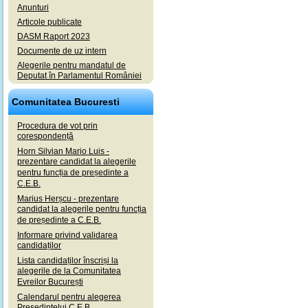
Anunturi
Articole publicate
DASM Raport 2023
Documente de uz intern
Alegerile pentru mandatul de
Deputat în Parlamentul României
Comunitatea Bucuresti
Procedura de vot prin
corespondență
Horn Silvian Mario Luis -
prezentare candidat la alegerile
pentru funcția de președinte a
C.E.B.
Marius Herșcu - prezentare
candidat la alegerile pentru funcția
de președinte a C.E.B.
Informare privind validarea
candidaților
Lista candidaților înscriși la
alegerile de la Comunitatea
Evreilor București
Calendarul pentru alegerea
Președintelui C.E.B.