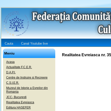
Cauta
Canal Youtube live
Meniu
Realitatea Evreiasca nr. 3
Acasa
Actualitate F.C.E.R.
D.A.P.I.
Centre de Instruire si Recreere
C.S.I.E.R.
Muzeul de Istorie a Evreilor din
Romania
JCC- Bucuresti
Realitatea Evreiasca
Editura HASEFER