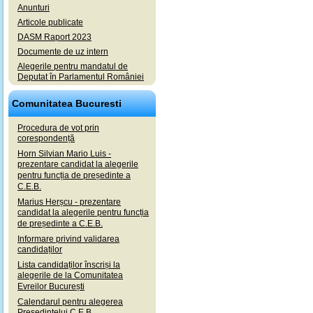
Anunturi
Articole publicate
DASM Raport 2023
Documente de uz intern
Alegerile pentru mandatul de
Deputat în Parlamentul României
Comunitatea Bucuresti
Procedura de vot prin
corespondență
Horn Silvian Mario Luis -
prezentare candidat la alegerile
pentru funcția de președinte a
C.E.B.
Marius Herșcu - prezentare
candidat la alegerile pentru funcția
de președinte a C.E.B.
Informare privind validarea
candidaților
Lista candidaților înscriși la
alegerile de la Comunitatea
Evreilor București
Calendarul pentru alegerea
Președintelui C.E.B.