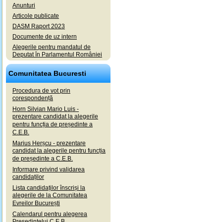
Anunturi
Articole publicate
DASM Raport 2023
Documente de uz intern
Alegerile pentru mandatul de
Deputat în Parlamentul României
Comunitatea Bucuresti
Procedura de vot prin
corespondență
Horn Silvian Mario Luis -
prezentare candidat la alegerile
pentru funcția de președinte a
C.E.B.
Marius Herșcu - prezentare
candidat la alegerile pentru funcția
de președinte a C.E.B.
Informare privind validarea
candidaților
Lista candidaților înscriși la
alegerile de la Comunitatea
Evreilor București
Calendarul pentru alegerea
Președintelui C.E.B.