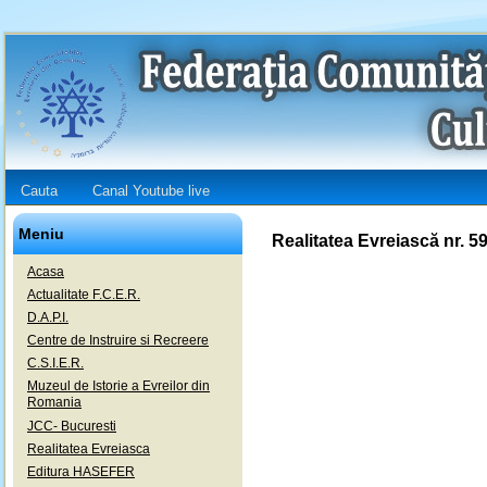
Cauta
Canal Youtube live
Meniu
Realitatea Evreiască nr. 5
Acasa
Actualitate F.C.E.R.
D.A.P.I.
Centre de Instruire si Recreere
C.S.I.E.R.
Muzeul de Istorie a Evreilor din
Romania
JCC- Bucuresti
Realitatea Evreiasca
Editura HASEFER